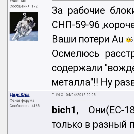
Участник
Сообщения: 172
За рабочие бло
СНП-59-96 ,короч
Ваши потери Au
Осмелюсь расстр
содержали "вожд
металла"!! Ну раз
ДядяЮра
#4 От 04/04/2013 20:08
Фанат форума
Сообщения: 4168
bich1
, Они(ЕС-1
только в разный 