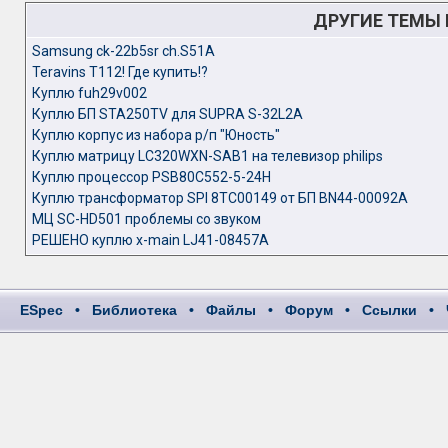
ДРУГИЕ ТЕМЫ
Samsung ck-22b5sr ch.S51A
Teravins T112! Где купить!?
Куплю fuh29v002
Куплю БП STA250TV для SUPRA S-32L2A
Куплю корпус из набора р/п "Юность"
Куплю матрицу LC320WXN-SAB1 на телевизор philips
Куплю процессор PSB80C552-5-24H
Куплю трансформатор SPI 8TC00149 от БП BN44-00092A
МЦ SC-HD501 проблемы со звуком
РЕШЕНО куплю x-main LJ41-08457A
ESpec
•
Библиотека
•
Файлы
•
Форум
•
Ссылки
•