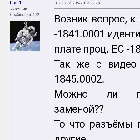
bich1
#8 От 21/05/2013 22:28
Участник
Сообщения: 172
Возник вопрос, к 
-1841.0001 идент
плате проц. ЕС -1
Так же с видео 
1845.0002.
Можно ли про
заменой??
То что разъёмы 
другие,