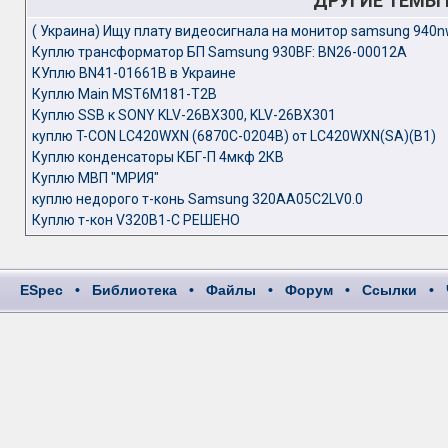
ДРУГИЕ ТЕМЫ
( Украина) Ищу плату видеосигнала на монитор samsung 940
Куплю трансформатор БП Samsung 930BF: BN26-00012A
КУплю BN41-01661B в Украине
Куплю Main MST6M181-T2B
Куплю SSB к SONY KLV-26BX300, KLV-26BX301
куплю T-CON LC420WXN (6870C-0204B) oт LC420WXN(SA)(B1)
Куплю конденсаторы КБГ-П 4мкф 2КВ
Куплю МВП "МРИЯ"
куплю недорого т-конь Samsung 320AA05C2LV0.0
Куплю т-кон V320B1-C РЕШЕНО
ESpec
•
Библиотека
•
Файлы
•
Форум
•
Ссылки
•