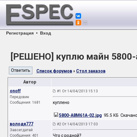
Регистрация
•
Вход
[РЕШЕНО] куплю майн 5800-a
Список форумов
»
Стол заказов
Автор
onoff
#1 От 14/04/2013 15:13
Передовик
куплено
Сообщения: 1681
5800-A8M61A-02.jpg
95.5 КБ
Скачано:
володя777
#2 От 14/04/2013 17:03
Завсегдатай
Что с родной?
Сообщения: 401