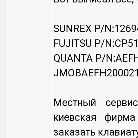
SUNREX P/N:1269
FUJITSU P/N:CP51
QUANTA P/N:AEFH
JMOBAEFH200021
Местный сервис
киевская фирма
заказать клавиату