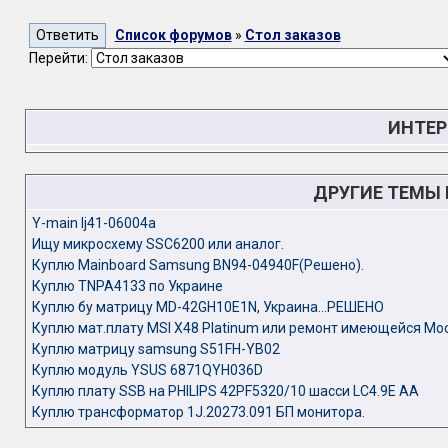
Список форумов
»
Стол заказов
Перейти:
ИНТЕР
ДРУГИЕ ТЕМЫ
Y-main lj41-06004a
Ищу микросхему SSC6200 или аналог.
Куплю Mainboard Samsung BN94-04940F(Решено).
Куплю TNPA4133 по Украине
Куплю бу матрицу MD-42GH10E1N, Украина...РЕШЕНО
Куплю мат.плату MSI X48 Platinum или ремонт имеющейся Мо
Куплю матрицу samsung S51FH-YB02
Куплю модуль YSUS 6871QYH036D
Куплю плату SSB на PHILIPS 42PF5320/10 шасси LC4.9E AA
Куплю трансформатор 1J.20273.091 БП монитора.