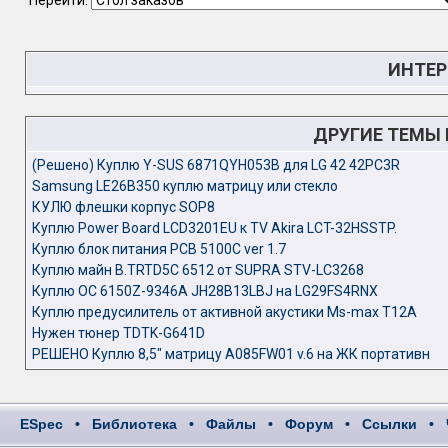
Перейти:
ИНТЕР
ДРУГИЕ ТЕМЫ
(Решено) Куплю Y-SUS 6871QYH053B для LG 42 42PC3R
Samsung LE26B350 куплю матрицу или стекло
КУЛЮ флешки корпус SOP8
Куплю Power Board LCD3201EU к TV Akira LCT-32HSSTP.
Куплю блок питания PCB 5100C ver 1.7
Куплю майн B.TRTD5C 6512 от SUPRA STV-LC3268
Куплю ОС 6150Z-9346A JH28B13LBJ на LG29FS4RNX
Куплю предусилитель от активной акустики Ms-max T12A
Нужен тюнер TDTK-G641D
РЕШЕНО Куплю 8,5" матрицу A085FW01 v.6 на ЖК портативн
ESpec
•
Библиотека
•
Файлы
•
Форум
•
Ссылки
•