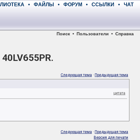
ЛИОТЕКА
•
ФАЙЛЫ
•
ФОРУМ
•
ССЫЛКИ
•
ЧАТ
Поиск
•
Пользователи
•
Справка
 40LV655PR.
Следующая тема
·
Предыдущая тема
цитата
Следующая тема
·
Предыдущая тема
Версия для печати