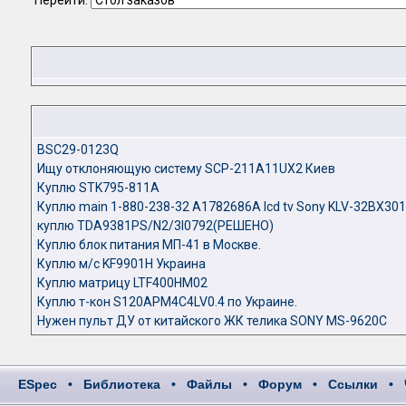
Перейти:
BSC29-0123Q
Ищу отклоняющую систему SCP-211A11UX2 Киев
Куплю STK795-811A
Куплю main 1-880-238-32 A1782686A lcd tv Sony KLV-32BX301
куплю TDA9381PS/N2/3I0792(РЕШЕНО)
Куплю блок питания МП-41 в Москве.
Куплю м/c KF9901H Украина
Куплю матрицу LTF400HM02
Куплю т-кон S120APM4C4LV0.4 по Украине.
Нужен пульт ДУ от китайского ЖК телика SONY MS-9620C
ESpec
•
Библиотека
•
Файлы
•
Форум
•
Ссылки
•