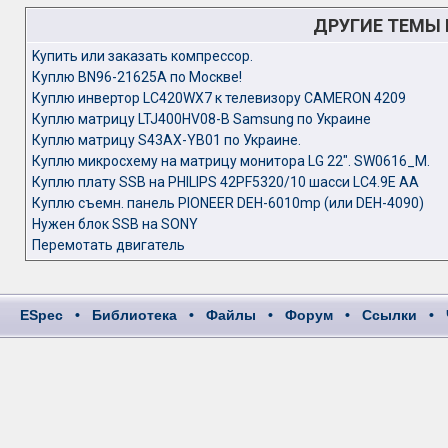
ДРУГИЕ ТЕМЫ
Kупить или заказать компрессор.
Куплю BN96-21625A по Москве!
Куплю инвертор LC420WX7 к телевизору CAMERON 4209
Куплю матрицу LTJ400HV08-B Samsung по Украине
Куплю матрицу S43AX-YB01 по Украине.
Куплю микросхему на матрицу монитора LG 22". SW0616_M.
Куплю плату SSB на PHILIPS 42PF5320/10 шасси LC4.9E AA
Куплю съемн. панель PIONEER DEH-6010mp (или DEH-4090)
Нужен блок SSB на SONY
Перемотать двигатель
ESpec
•
Библиотека
•
Файлы
•
Форум
•
Ссылки
•