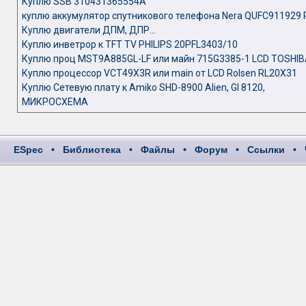
Куплю SSB 310431365554A
куплю аккумулятор спутникового телефона Nera QUFC911929 
Куплю двигатели ДПМ, ДПР...
Куплю инветрор к TFT TV PHILIPS 20PFL3403/10
Куплю проц MST9A885GL-LF или майн 715G3385-1 LCD TOSHIB
Куплю процессор VCT49X3R или main от LCD Rolsen RL20X31
Куплю Сетевую плату к Amiko SHD-8900 Alien, GI 8120,
МИКРОСХЕМА
ESpec
•
Библиотека
•
Файлы
•
Форум
•
Ссылки
•