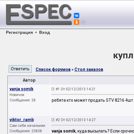
Регистрация
•
Вход
купл
Список форумов
»
Стол заказов
Автор
vanja somik
#1 От 02/12/2013 14:21
Новичок
ребята кто может продать STV 8216 4шт.
Сообщения: 28
viktor_ramb
#2 От 02/12/2013 14:27
Сам себе начальник
vanja somik
, куда высылать? Если срочно
Сообщения: 23838