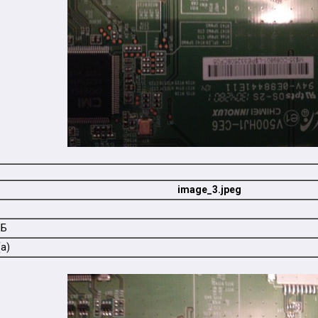
image_3.jpeg
КБ
а)