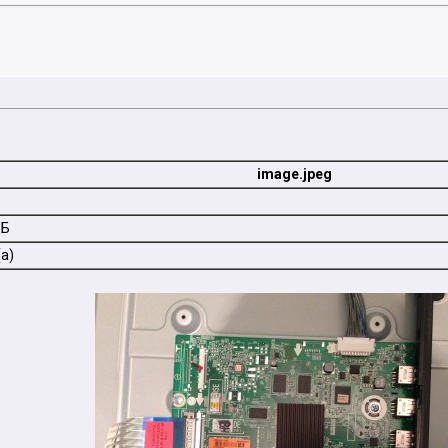
image.jpeg
КБ
а)