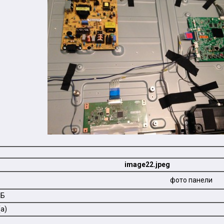
image22.jpeg
фото панели
КБ
а)