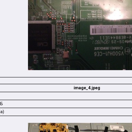
image_4.jpeg
КБ
а)