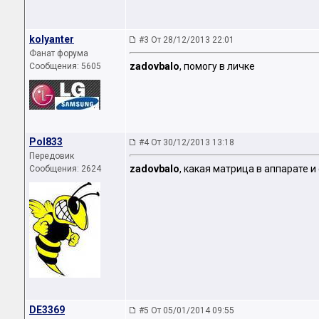
kolyanter
#3 От 28/12/2013 22:01
Фанат форума
zadovbalo
, помогу в личке
Сообщения: 5605
Pol833
#4 От 30/12/2013 13:18
Передовик
zadovbalo
, какая матрица в аппарате и
Сообщения: 2624
DE3369
#5 От 05/01/2014 09:55