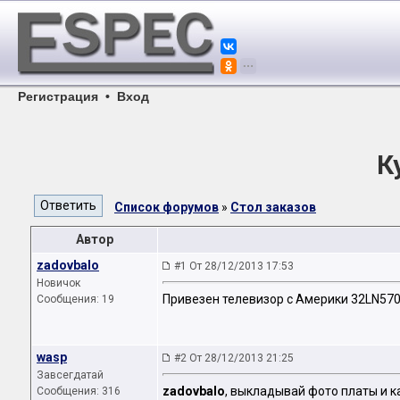
Регистрация
•
Вход
К
Список форумов
»
Стол заказов
Автор
zadovbalo
#1 От 28/12/2013 17:53
Новичок
Привезен телевизор с Америки 32LN570
Сообщения: 19
wasp
#2 От 28/12/2013 21:25
Завсегдатай
zadovbalo
, выкладывай фото платы и ка
Сообщения: 316