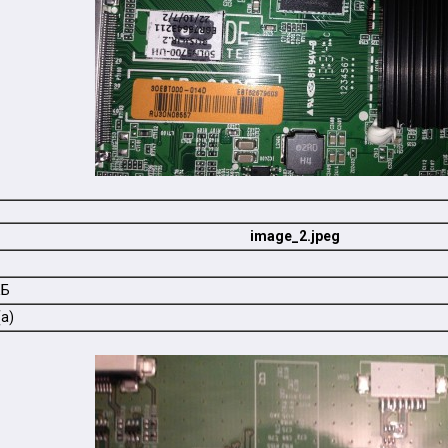
image_2.jpeg
КБ
а)