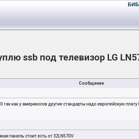
БИБ
уплю ssb под телевизор LG LN5
Сообщение
0 так как у америкосов другие стандарты надо европейскую плату 
кая панель стоит.есть от 32LN570V.