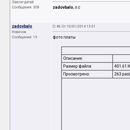
Завсегдатай
zadovbalo
, л.с
Сообщения: 308
zadovbalo
#6 От 10/01/2014 13:51
Новичок
фото платы
Сообщения: 19
Описание:
Размер файла:
401.61 
Просмотрено:
263 раз(