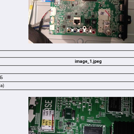
image_1.jpeg
КБ
а)