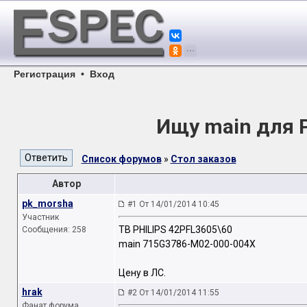
Регистрация
•
Вход
Ищу main для 
Список форумов
»
Стол заказов
Автор
pk_morsha
#1 От 14/01/2014 10:45
Участник
ТВ PHILIPS 42PFL3605\60
Сообщения: 258
main 715G3786-M02-000-004X
Цену в ЛС.
hrak
#2 От 14/01/2014 11:55
Фанат форума