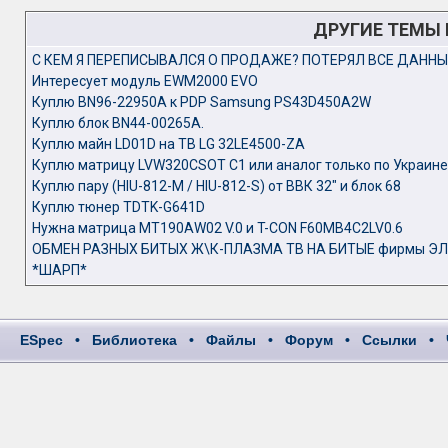
ДРУГИЕ ТЕМЫ
C КЕМ Я ПЕРЕПИСЫВАЛСЯ О ПРОДАЖЕ? ПОТЕРЯЛ ВСЕ ДАННЫ
Интересует модуль EWM2000 EVO
Куплю BN96-22950A к PDP Samsung PS43D450A2W
Куплю блок BN44-00265A.
Куплю майн LD01D на ТВ LG 32LE4500-ZA
Куплю матрицу LVW320CSOT C1 или аналог только по Украине
Куплю пару (HIU-812-M / HIU-812-S) от ВВК 32" и блок 68
Куплю тюнер TDTK-G641D
Нужна матрица MT190AW02 V.0 и T-CON F60MB4C2LV0.6
ОБМЕН РАЗНЫХ БИТЫХ Ж\К-ПЛАЗМА ТВ НА БИТЫЕ фирмы Э
*ШАРП*
ESpec
•
Библиотека
•
Файлы
•
Форум
•
Ссылки
•