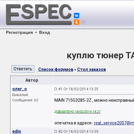
Регистрация
•
Вход
куплю тюнер TA
Список форумов
»
Стол заказов
Автор
олег_о
#1 От 18/02/2014 13:25
Бывалый
MAIN 715G3285-2Z , можно неисправный
Сообщения: 62
ДОБАВЛЕНО 18/02/2014 14:27
опечатка в адресе-
real_service2007@ma
edin
#2 От 18/02/2014 13:39