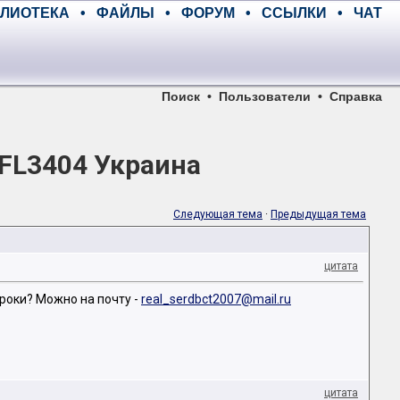
ЛИОТЕКА
•
ФАЙЛЫ
•
ФОРУМ
•
ССЫЛКИ
•
ЧАТ
Поиск
•
Пользователи
•
Справка
PFL3404 Украина
Следующая тема
·
Предыдущая тема
цитата
роки? Можно на почту -
real_serdbct2007@mail.ru
цитата