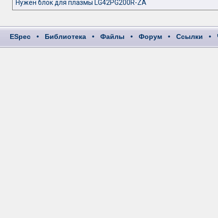
Нужен блок для плазмы LG42PG200R-ZA
ESpec
•
Библиотека
•
Файлы
•
Форум
•
Ссылки
•