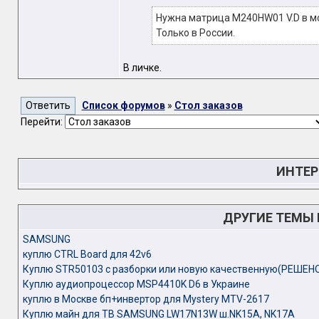
Нужна матрица M240HW01 V.D в мо
Только в России.
В личке.
Список форумов
»
Стол заказов
Перейти:
ИНТЕР
ДРУГИЕ ТЕМЫ
SAMSUNG
куплю CTRL Board для 42v6
Куплю STR50103 с разборки или новую качественную(РЕШЕН
Куплю аудиопроцессор MSР4410K D6 в Украине
куплю в Москве бп+инвертор для Mystery MTV-2617
Куплю майн для ТВ SAMSUNG LW17N13W ш.NK15A, NK17A