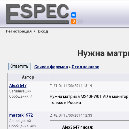
Регистрация
•
Вход
Нужна матр
Список форумов
»
Стол заказов
Автор
Alex3647
#1 От 14/03/2014 13:19
Заглянувший
Нужна матрица M240HW01 V.D в монитор 
Сообщения: 7
Только в России.
mastak1972
#2 От 15/03/2014 12:33
Завсегдатай
Сообщения: 489
Alex3647 писал: