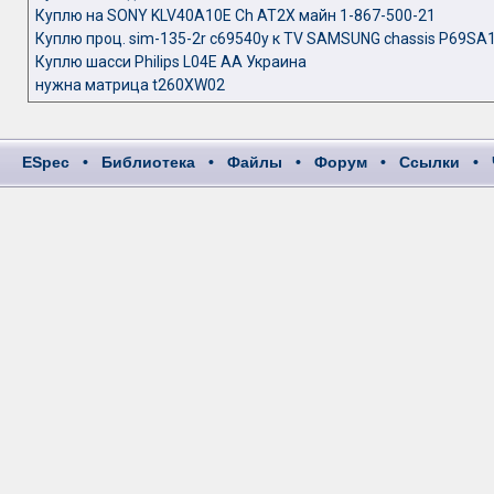
Куплю на SONY KLV40A10E Ch AT2X майн 1-867-500-21
Куплю проц. sim-135-2r c69540y к TV SAMSUNG chassis P69SA
Куплю шасси Philips L04E AA Украина
нужна матрица t260XW02
ESpec
•
Библиотека
•
Файлы
•
Форум
•
Ссылки
•