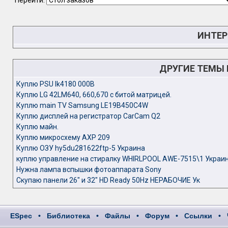
Перейти:
ИНТЕР
ДРУГИЕ ТЕМЫ
Куплю PSU lk4180 000B
Куплю LG 42LM640, 660,670 с битой матрицей.
Куплю main TV Samsung LE19B450C4W
Куплю дисплей на регистратор CarCam Q2
Куплю майн.
Куплю микросхему AXP 209
Куплю ОЗУ hy5du281622ftp-5 Украина
куплю управление на стиралку WHIRLPOOL AWE-7515\1 Украи
Нужна лампа вспышки фотоаппарата Sony
Скупаю панели 26" и 32" HD Ready 50Hz НЕРАБОЧИЕ Ук
ESpec
•
Библиотека
•
Файлы
•
Форум
•
Ссылки
•