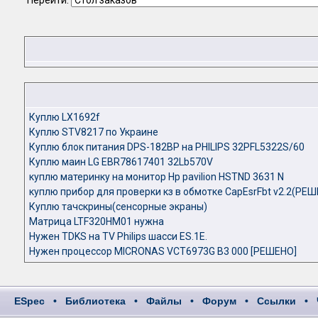
Перейти:
Куплю LX1692f
Куплю STV8217 по Украине
Куплю блок питания DPS-182BP на PHILIPS 32PFL5322S/60
Куплю маин LG EBR78617401 32Lb570V
куплю материнку на монитор Hp pavilion HSTND 3631 N
куплю прибор для проверки кз в обмотке CapEsrFbt v2.2(РЕ
Куплю тачскрины(сенсорные экраны)
Матрица LTF320HM01 нужна
Нужен TDKS на TV Philips шасси ES.1E.
Нужен процессор MICRONAS VCT6973G B3 000 [РЕШЕНО]
ESpec
•
Библиотека
•
Файлы
•
Форум
•
Ссылки
•