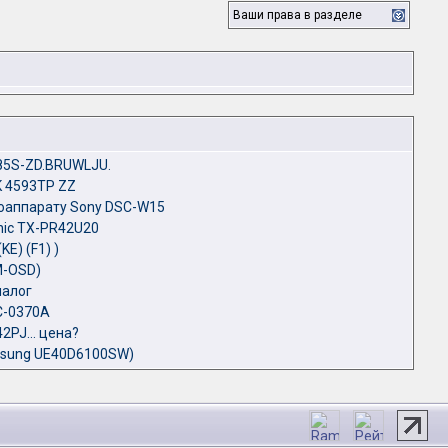
Ваши права в разделе
85S-ZD.BRUWLJU.
 4593TP ZZ
оаппарату Sony DSC-W15
nic TX-PR42U20
E) (F1) )
M-OSD)
налог
C-0370A
2PJ... цена?
msung UE40D6100SW)