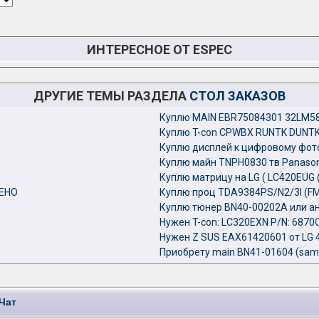
ИНТЕРЕСНОЕ ОТ ESPEC
ДРУГИЕ ТЕМЫ РАЗДЕЛА
СТОЛ ЗАКАЗОВ
Куплю MAIN EBR75084301 32LM5
Куплю T-con СPWBX RUNTK DUNTK
Куплю дисплей к цифровому фот
Куплю майн TNPH0830 тв Panaso
Куплю матрицу на LG ( LC420EUG (K
ШЕНО
Куплю проц TDA9384PS/N2/3I (F
Куплю тюнер BN40-00202A или а
Нужен T-con: LC320EXN P/N: 6870
Нужен Z SUS EAX61420601 от LG 4
Приобрету main BN41-01604 (sa
Чат