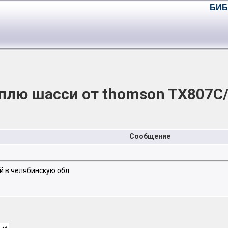
БИБ
плю шасси от thomson TX807C
Сообщение
ой в челябинскую обл