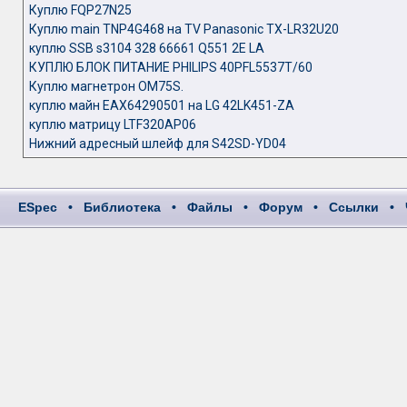
Куплю FQP27N25
Куплю main TNP4G468 на TV Panasonic TX-LR32U20
куплю SSB s3104 328 66661 Q551 2E LA
КУПЛЮ БЛОК ПИТАНИЕ PHILIPS 40PFL5537T/60
Куплю магнетрон OM75S.
куплю майн EAX64290501 на LG 42LK451-ZA
куплю матрицу LTF320AP06
Нижний адресный шлейф для S42SD-YD04
ESpec
•
Библиотека
•
Файлы
•
Форум
•
Ссылки
•