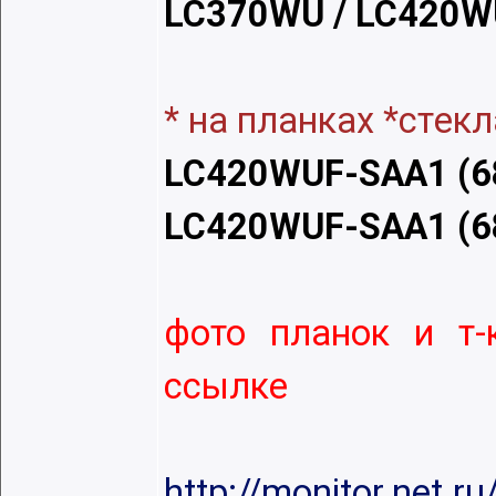
LC370WU / LC420WU
* на планках *стeкл
LC420WUF-SAA1 (6
LC420WUF-SAA1 (6
фото планок и т-
ссылкe
http://monitor.net.r