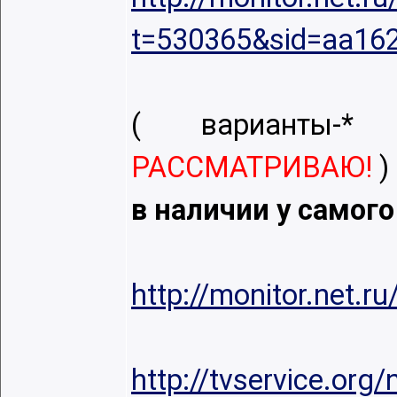
t=530365&sid=aa16
( варианты-*
в
РАССМАТРИВАЮ!
)
в наличии у самог
http://monitor.net.
http://tvservice.org