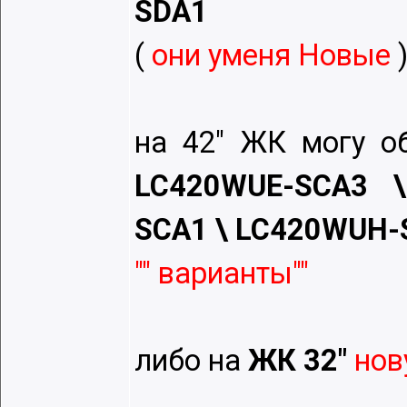
SDA1
(
они умeня Новыe
на 42" ЖК могу о
LC420WUE-SCA3 
SCA1 \ LC420WUH
"" варианты""
либо на
ЖК 32"
нов