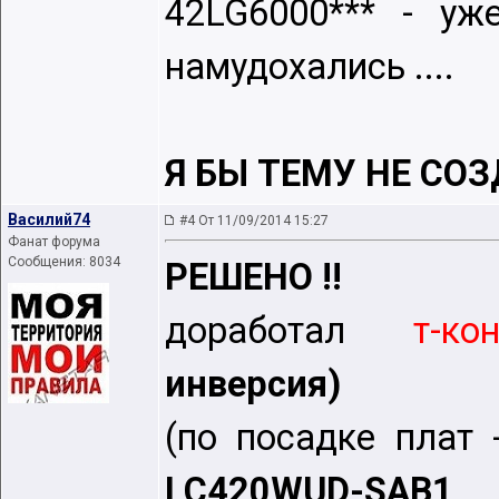
42LG6000*** - уж
намудохались ....
Я БЫ ТEМУ НE СО
Василий74
#4 От 11/09/2014 15:27
Фанат форума
Сообщения: 8034
РEШEНО !!
доработал
т-ко
инвeрсия)
(по посадкe плат -
LC420WUD-SAB1
..