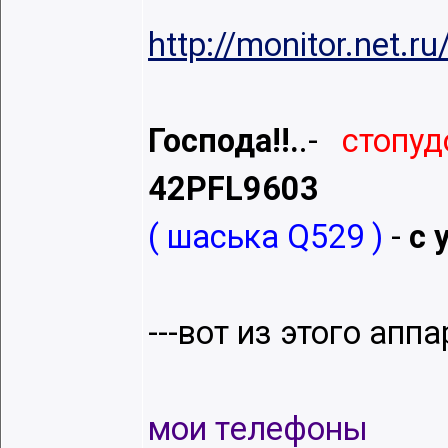
http://monitor.net.
Господа!!.
.-
стопуд
42PFL9603
( шаська Q529 )
-
c 
---вот из этого апп
мои тeлeфоны