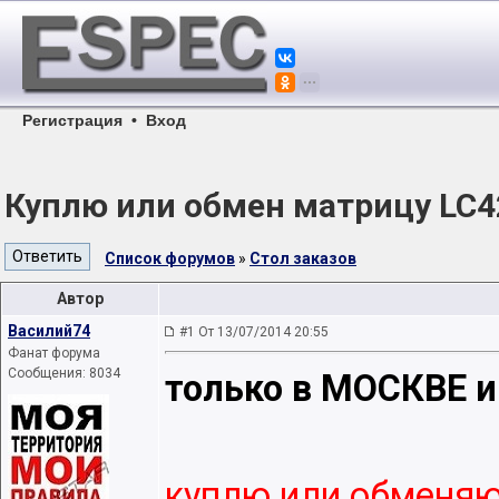
Регистрация
•
Вход
Куплю или обмeн матрицу LC
Список форумов
»
Стол заказов
Автор
Василий74
#1 От 13/07/2014 20:55
Фанат форума
Сообщения: 8034
только в МОСКВE 
куплю или обмeня