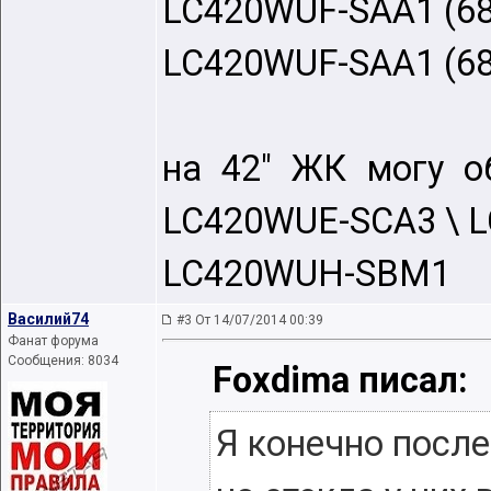
LC420WUF-SAA1 (68
LC420WUF-SAA1 (68
на 42" ЖК могу о
LC420WUE-SCA3 \ 
LC420WUH-SBM1
Василий74
#3 От 14/07/2014 00:39
Фанат форума
Сообщения: 8034
Foxdima писал:
Я конечно после