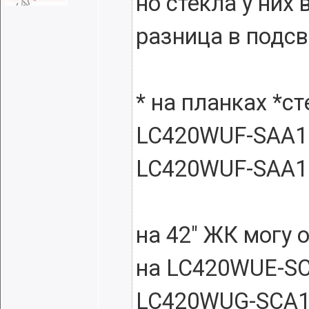
но стекла у них
разница в подсв
* на планках *ст
LC420WUF-SAA1 
LC420WUF-SAA1 
на 42" ЖК могу
на LC420WUE-SC
LC420WUG-SCA1