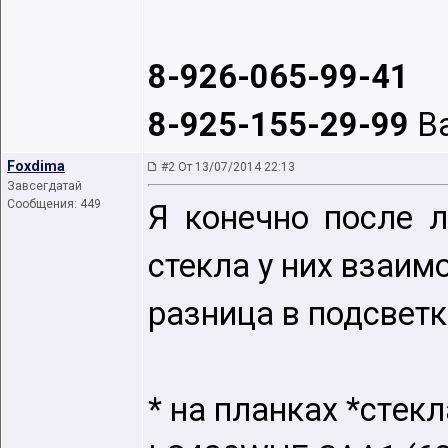
8-926-065-99-41
8-925-155-29-99
В
Foxdima
#2 От 13/07/2014 22:13
Завсегдатай
Сообщения: 449
Я конечно после л
стекла у них взаи
разница в подсветк
* на планках *стeкл