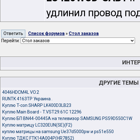
удлинил провод по
Список форумов
»
Стол заказов
Перейти:
ИНТЕР
ДРУГИЕ ТЕМЫ
4046HDCM4L VO.2
RUNTK 4163TP Украина .
Куплю T-con SHARP LK400D3LB23
Куплю Main Board - T.VST29.61C 12296
Куплю БП BN44-00445A на телевизор SAMSUNG PS59D550C1W
Куплю матрицу LС320EUN(SE)(F2)
куплю матрицы на samsung Ue37d5000pw и ps51e550
Куплю ТДКС FTK14A004P(HR7852)