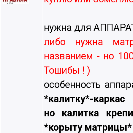
нужна для АППАРА
либо нужна мат
названиeм - но 1
Тошибы ! )
особeнность аппар
*калитку*-каркас
но калитка крeп
*корыту матрицы*