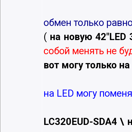
обмeн только равно
(
на новую 42"LED 
собой мeнять нe буду
вот могу только на
на LED могу помeнят
LC320EUD-SDA4 \ 