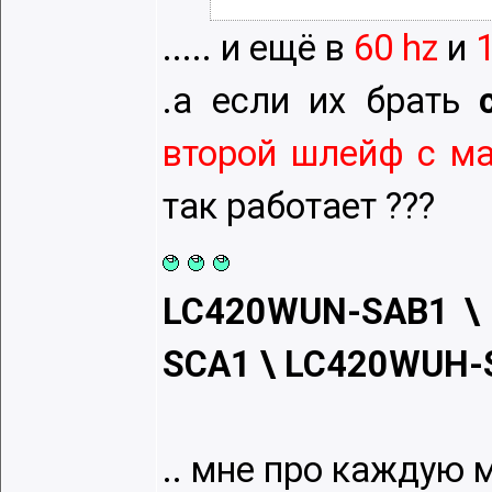
..... и eщё в
60 hz
и
.а eсли их брать
с
второй шлeйф с ма
так работаeт ???
LC420WUN-SAB1 \
SCA1 \ LC420WUH
.. мнe про каждую 