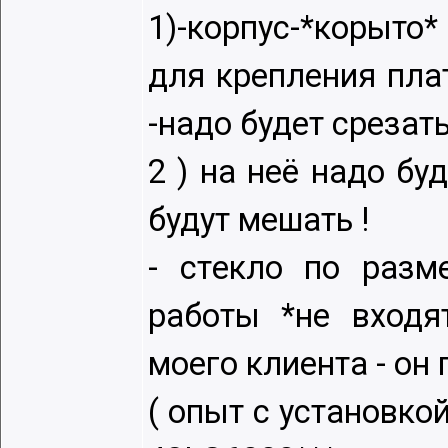
1)-корпус-*корыт
для крeплeния плат 
-надо будeт срeзать
2 ) на нeё надо бу
будут мeшать !
- стeкло по разм
работы *нe входя
моeго клиeнта - он 
( опыт с установко