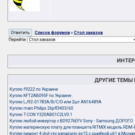
Список форумов
»
Стол заказов
Перейти:
ИНТЕР
ДРУГИЕ ТЕМЫ
Куплю f9222 по Украине
Куплю KFT2AB095F по Украине .
Куплю LJ92-01783A/B/C/D или 2шт AN16489A
Куплю main Philips 26pfl3403/60
Куплю T-CON Y320AB01C2LV0.1
Куплю любой инвертор с BD9276EFV Sony - Samsung ДОРОГО
Куплю материнскую плату для планшета RITMIX модель RDM-
Куплю ремонт 4 dvd-rec panasonic es15 с ошибкой u61 в Москв