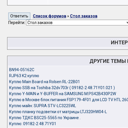
Список форумов
»
Стол заказов
Перейти:
ИНТЕР
ДРУГИЕ ТЕМЫ
BN94-05162C
RJP63 K2 куплю
Куплю Main Board на Rolsen RL-22B01
Куплю SSB на Toshiba 32dv703r ( 09182-2 48.71Y01.021 )
Куплю Y-MAIN и Y-BUFFER на SAMSUNG M:PS42B430P2W
Куплю в Москве блок питания FSP179-4F01 для LCD TV HTL 26
Куплю майн: SUPRA STV-LC3225WL
Куплю планку подсветки от матрицы LTJ320HW04-L
Куплю ТДКС BSC25-5565 по Украине .
Куплю: 09182-2 48.71Y01