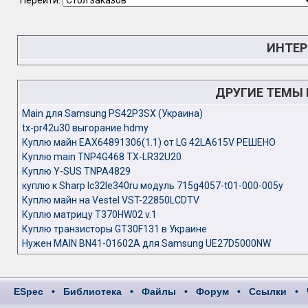
Перейти:
ИНТЕР
ДРУГИЕ ТЕМЫ
Main для Samsung PS42P3SX (Украина)
tx-pr42u30 выгорание hdmy
Куплю майн EAX64891306(1.1) от LG 42LA615V РЕШЕНО
Куплю main TNP4G468 TX-LR32U20
Куплю Y-SUS TNPA4829
куплю к Sharp lc32le340ru модуль 715g4057-t01-000-005y
Куплю майн на Vestel VST-22850LCDTV
Куплю матрицу T370HW02 v.1
Куплю транзисторы GT30F131 в Украине
Нужен MAIN BN41-01602A для Samsung UE27D5000NW
ESpec
•
Библиотека
•
Файлы
•
Форум
•
Ссылки
•