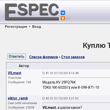
Регистрация
•
Вход
Куплю 
Список форумов
»
Стол заказов
Автор
VILmast
#1 От 31/10/2014 16:48
Участник
Модель:KV-29FQ76K
Сообщения: 108
TDKS: NX-6020//z или 8-598-871-10
viktor_ramb
#2 От 31/10/2014 21:53
Сам себе начальник
VILmast
, а шасси какое?
Сообщения: 23838