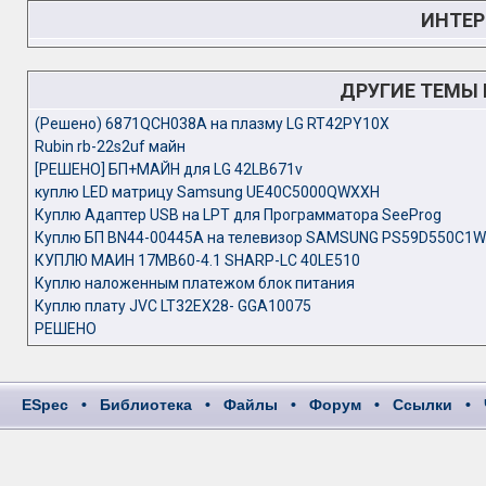
ИНТЕР
ДРУГИЕ ТЕМЫ
(Решено) 6871QCH038A на плазму LG RT42PY10X
Rubin rb-22s2uf майн
[РЕШЕНО] БП+МАЙН для LG 42LB671v
куплю LED матрицу Samsung UE40C5000QWXXH
Куплю Адаптер USB на LPT для Программатора SeeProg
Куплю БП BN44-00445A на телевизор SAMSUNG PS59D550C1W
КУПЛЮ МАИН 17МВ60-4.1 SHARP-LC 40LE510
Куплю наложенным платежом блок питания
Куплю плату JVC LT32EX28- GGA10075
РЕШЕНО
ESpec
•
Библиотека
•
Файлы
•
Форум
•
Ссылки
•