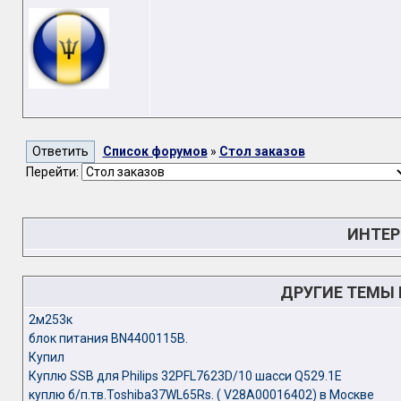
Список форумов
»
Стол заказов
Перейти:
ИНТЕР
ДРУГИЕ ТЕМЫ
2м253к
блок питания BN4400115B.
Купил
Куплю SSB для Philips 32PFL7623D/10 шасси Q529.1E
куплю б/п.тв.Toshiba37WL65Rs. ( V28A00016402) в Москве