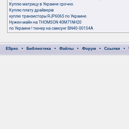
Куплю матрицу в Украине срочно.
Куплю плату драйверів
куплю транзисторы RJP6065 по Украине.
Нужен майн на THOMSON 40M71NH20
по Украине ! тюнер на самсунг BN40-00154A
ESpec
•
Библиотека
•
Файлы
•
Форум
•
Ссылки
•