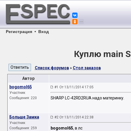
Регистрация
•
Вход
Куплю main 
Список форумов
»
Стол заказов
Автор
bogomol65
#1 От 13/11/2014 17:05
Участник
SHARP LC-42RD2RUA надо материнку.
Сообщения: 220
Больше Замка
#2 От 13/11/2014 22:38
Участник
bogomol65
, в лс
Сообщения: 259