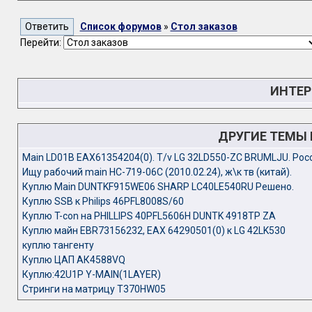
Список форумов
»
Стол заказов
Перейти:
ИНТЕР
ДРУГИЕ ТЕМЫ
Main LD01B EAX61354204(0). T/v LG 32LD550-ZC BRUMLJU. Рос
Ищу рабочий main HC-719-06C (2010.02.24), ж\к тв (китай).
Куплю Main DUNTKF915WE06 SHARP LC40LE540RU Решено.
Куплю SSB к Philips 46PFL8008S/60
Куплю T-con на PHILLIPS 40PFL5606H DUNTK 4918TP ZA
Куплю майн EBR73156232, EAX 64290501(0) к LG 42LK530
куплю тангенту
Куплю ЦАП АК4588VQ
Куплю:42U1P Y-MAIN(1LAYER)
Стринги на матрицу T370HW05