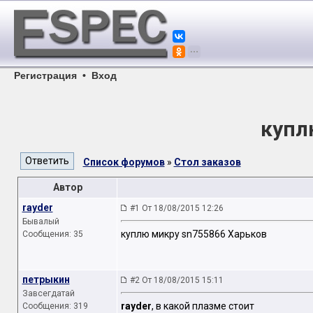
Регистрация
•
Вход
купл
Список форумов
»
Стол заказов
Автор
rayder
#1 От 18/08/2015 12:26
Бывалый
куплю микру sn755866 Харьков
Сообщения: 35
петрыкин
#2 От 18/08/2015 15:11
Завсегдатай
rayder
, в какой плазме стоит
Сообщения: 319