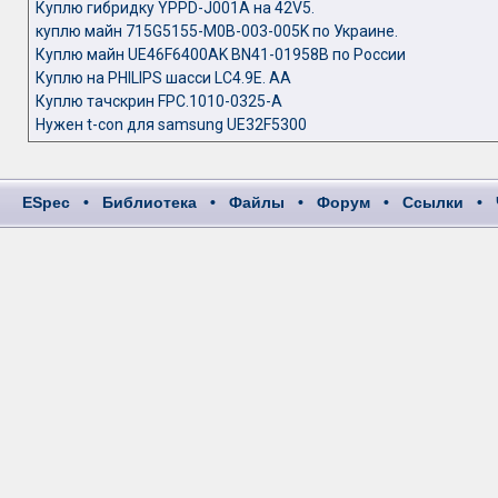
Куплю гибридку YPPD-J001A на 42V5.
куплю майн 715G5155-M0B-003-005K по Украине.
Куплю майн UE46F6400AK BN41-01958B по России
Куплю на PHILIPS шасси LC4.9E. AA
Куплю тачскрин FPC.1010-0325-A
Нужен t-con для samsung UE32F5300
ESpec
•
Библиотека
•
Файлы
•
Форум
•
Ссылки
•