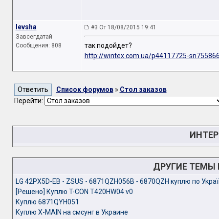
levsha
#3 От 18/08/2015 19:41
Завсегдатай
так подойдет?
Сообщения: 808
http://wintex.com.ua/p44117725-sn755866
Список форумов
»
Стол заказов
Перейти:
ИНТЕР
ДРУГИЕ ТЕМЫ
LG 42PX5D-EB - ZSUS - 6871QZH056B - 6870QZH куплю по Украї
[Решено] Куплю T-CON T420HW04 v0
Куплю 6871QYH051
Куплю X-MAIN на смсунг в Украине