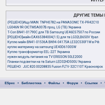
ДРУГИЕ ТЕМЫ
(РЕШЕНО)Ищу MAIN: TNPH0782 на PANASONIC TX-PR42C10
LG046N 9R OICTMSA007B проц. LG (ТВ) Украина
T-Con BN41-01790C для ТВ Samsung UE46ES7507 по России
[РЕШЕНО]майн EAX65384004(1.5) для тв LG32LB650V Урал
Куплю майн BN41-01536A BN94-04175A LE32C530F1W в РФ.
куплю материнку на samsung UE40D6100SW
Куплю трансформатор EEL-22T Украина
нужен модуль питания на TV ERISSON 50LE2000
Планки подсветки на тв Saturn LED32HD500U Украина
РЕШЕНО : JUC.820.00208835 Fusion FLTV-32C110T Красноярск
ESpec
•
Библиотека
•
Файлы
•
Форум
•
Ссылки
•