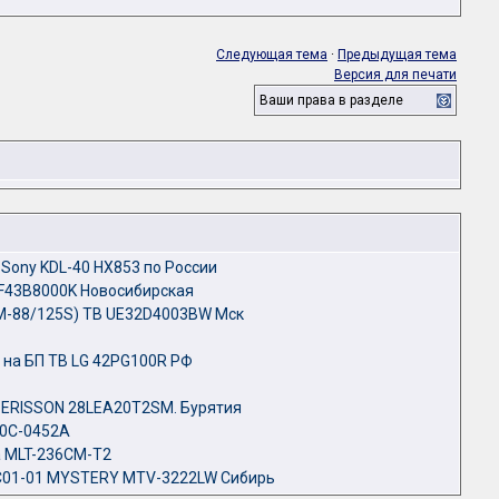
Следующая тема
·
Предыдущая тема
Версия для печати
Ваши права в разделе
 Sony KDL-40 HX853 по России
 F43B8000K Новосибирская
M-88/125S) ТВ UE32D4003BW Мск
 на БП ТВ LG 42PG100R РФ
т ERISSON 28LEA20T2SM. Бурятия
70C-0452A
 MLT-236CM-T2
C01-01 MYSTERY MTV-3222LW Сибирь