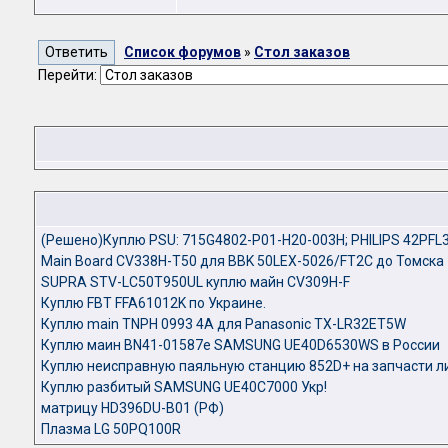
Список форумов
»
Стол заказов
Перейти:
(Решено)Куплю PSU: 715G4802-P01-H20-003H; PHILIPS 42PFL
Main Board CV338H-T50 для BBK 50LEX-5026/FT2C до Томска
SUPRA STV-LC50T950UL куплю майн CV309H-F
Куплю FBT FFA61012K по Украине.
Куплю main TNPH 0993 4A для Panasonic TX-LR32ET5W
Куплю маин BN41-01587e SAMSUNG UE40D6530WS в России
Куплю неисправную паяльную станцию 852D+ на запчасти либ
Куплю разбитый SAMSUNG UE40C7000 Укр!
матрицу HD396DU-B01 (РФ)
Плазма LG 50PQ100R