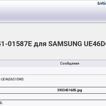
БИБ
41-01587E для SAMSUNG UE46D
Сообщение
G UE46D6510WS
3933451605.jpg
КБ