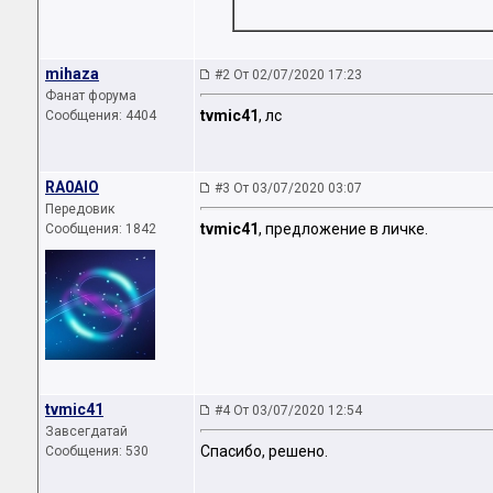
mihaza
#2 От 02/07/2020 17:23
Фанат форума
tvmic41
, лс
Сообщения: 4404
RA0AIO
#3 От 03/07/2020 03:07
Передовик
tvmic41
, предложение в личке.
Сообщения: 1842
tvmic41
#4 От 03/07/2020 12:54
Завсегдатай
Спасибо, решено.
Сообщения: 530