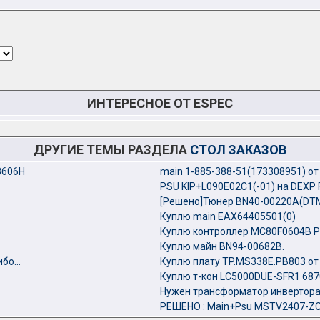
ИНТЕРЕСНОЕ ОТ ESPEC
ДРУГИЕ ТЕМЫ РАЗДЕЛА
СТОЛ ЗАКАЗОВ
3606H
main 1-885-388-51(173308951) от
PSU KIP+L090E02C1(-01) на DEXP
[Решено]Тюнер BN40-00220A(DT
Куплю main EAX64405501(0)
Куплю контроллер MC80F0604B P
Куплю майн BN94-00682B.
о...
Куплю плату TP.MS338E.PB803 о
Куплю т-кон LC5000DUE-SFR1 68
Нужен трансформатор инвертора
РЕШЕНО : Main+Psu MSTV2407-Z