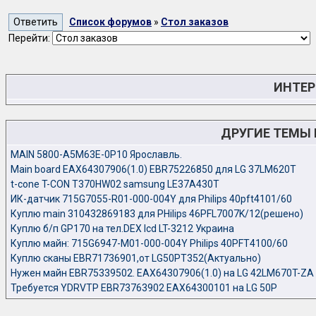
Список форумов
»
Стол заказов
Перейти:
ИНТЕР
ДРУГИЕ ТЕМЫ
MAIN 5800-A5M63E-0P10 Ярославль.
Main board EAX64307906(1.0) EBR75226850 для LG 37LM620T
t-cone T-CON T370HW02 samsung LE37A430T
ИК-датчик 715G7055-R01-000-004Y для Philips 40pft4101/60
Куплю main 310432869183 для PHilips 46PFL7007K/12(решено)
Куплю б/п GP170 на тел.DEX lcd LT-3212 Украина
Куплю майн: 715G6947-M01-000-004Y Philips 40PFT4100/60
Куплю сканы EBR71736901,от LG50PT352(Актуально)
Нужен майн EBR75339502. EAX64307906(1.0) на LG 42LM670T-ZA
Требуется YDRVTP EBR73763902 EAX64300101 на LG 50P