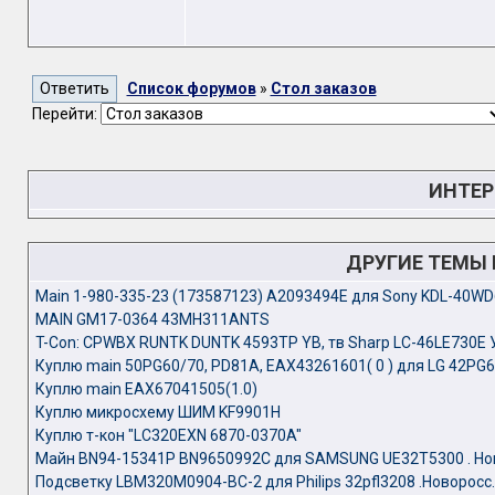
Список форумов
»
Стол заказов
Перейти:
ИНТЕР
ДРУГИЕ ТЕМЫ
Main 1-980-335-23 (173587123) A2093494E для Sony KDL-40W
MAIN GM17-0364 43MH311ANTS
T-Con: CPWBX RUNTK DUNTK 4593TP YB, тв Sharp LC-46LE730E 
Куплю main 50PG60/70, PD81A, EAX43261601( 0 ) для LG 42PG
Куплю main EAX67041505(1.0)
Куплю микросхему ШИМ KF9901H
Куплю т-кон "LC320EXN 6870-0370A"
Майн BN94-15341P BN9650992C для SAMSUNG UE32T5300 . Но
Подсветку LBM320M0904-BC-2 для Philips 32pfl3208 .Новоросс.