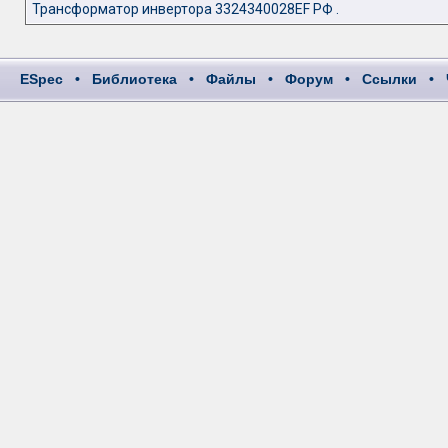
Трансформатор инвертора 3324340028EF РФ .
ESpec
•
Библиотека
•
Файлы
•
Форум
•
Ссылки
•