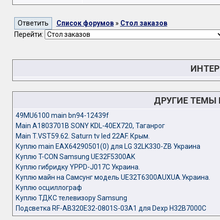
Список форумов
»
Стол заказов
Перейти:
ИНТЕР
ДРУГИЕ ТЕМЫ
49MU6100 main bn94-12439f
Main A1803701B SONY KDL-40EX720, Таганрог
Main T.VST59.62. Saturn tv led 22AF. Крым.
Куплю main EAX64290501(0) для LG 32LK330-ZB Украина
Куплю T-CON Samsung UE32F5300AK
Куплю гибридку YPPD-J017C Украина.
Куплю майн на Самсунг модель UE32T6300AUXUA.Украина.
Куплю осциллограф
Куплю ТДКС телевизору Samsung
Подсветка RF-AB320E32-0801S-03A1 для Dexp H32B7000C