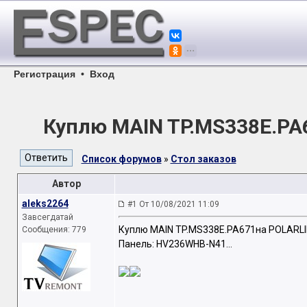
Регистрация
•
Вход
Куплю MAIN TP.MS338E.PA
Список форумов
»
Стол заказов
Автор
aleks2264
#1 От 10/08/2021 11:09
Завсегдатай
Куплю MAIN TP.MS338E.PA671на POLARLI
Сообщения: 779
Панель: HV236WHB-N41...