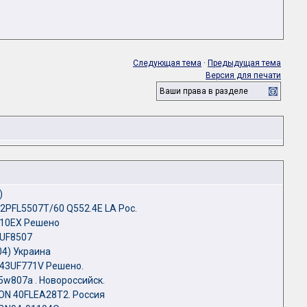
Следующая тема
·
Предыдущая тема
Версия для печати
Ваши права в разделе
)
32PFL5507T/60 Q552.4E LA Рос.
310EX Решено
5UF8507
4) Украина
 43UF771V Решено.
5w807a . Новороссийск.
ON 40FLEA28T2. Россия