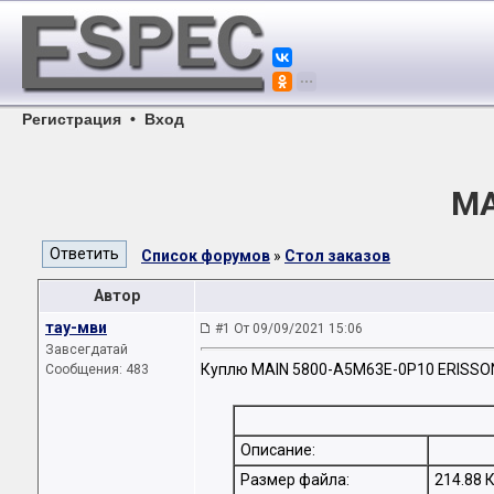
Регистрация
•
Вход
MA
Список форумов
»
Стол заказов
Автор
тау-мви
#1 От 09/09/2021 15:06
Завсегдатай
Куплю MAIN 5800-A5M63E-0P10 ERISSON
Сообщения: 483
Описание:
Размер файла:
214.88 