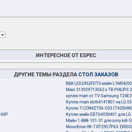
ИНТЕРЕСНОЕ ОТ ESPEC
ДРУГИЕ ТЕМЫ РАЗДЕЛА
СТОЛ ЗАКАЗОВ
BBK LED2452FDTG майн L1M04(00
Main 313929713562 к ТВ PHILIPS 
куплю main от TV Samsung T24E
Куплю main ebt64141801 на LG 5
Куплю T-CON42T06-C03 (T420HW0
 60P
Куплю майн EBT64030401 для LG
Майн 1-888-101-31 для sony kdl-5
Моноблок HK-T.RT2957P63. ERISS