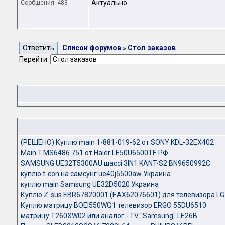
Актуально.
Сообщения: 483
Список форумов
»
Стол заказов
Перейти:
(РЕШЕНО) Куплю main 1-881-019-62 от SONY KDL-32EX402
Main T.MS6486.751 от Haier LE50U6500TF. РФ
SAMSUNG UE32T5300AU шассі 3IN1 KANT-S2 BN9650992C
куплю t-con на самсунг ue40j5500aw Украина
куплю main Samsung UE32D5020 Украина
Куплю Z-sus EBR67820001 (EAX62076601) для телевизора LG
Куплю матрицу BOEI550WQ1 телевизор ERGO 55DU6510
матрицу T260XW02 или аналог - TV "Samsung" LE26B