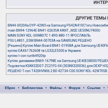
ИНТЕР
ДРУГИЕ ТЕМЫ
BN44-00204a DYP-42W3 на Samsung PS42A410C1xru Новосиби
main BN94-12964E BN41-02635A KANT_M2E UE50NU7400U
MAIN SONY KDL-50W807C 1-893-880-11 ЯРОСЛАВЛЬ
PSU L48S1_ESM BN44-00703A на SAMSUNG РЕШЕНО
[Решено] Куплю Main Board BN41-01958A для Samsung UE40F
куплю EAX61762608 тв LG32LE5500 в Украине.
куплю t-con runtk4920tp
Куплю динамики BN69-16798E на Samsung UE40ES8000 РЕШЕ
Подсветка KSKK32D07-ZC21FG-04 (303KK320036) для DEXP H3
РЕШЕНО T-con T420HVN06.2 BD 42T34-C00 SONY KDL-42W705B 
ESpec
•
Библиотека
•
Файлы
•
Форум
•
Ссылки
•