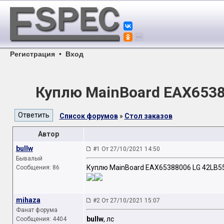
Регистрация
•
Вход
Куплю MainBoard EAX6538
Список форумов
»
Стол заказов
Автор
bullw
#1 От 27/10/2021 14:50
Бывалый
Куплю MainBoard EAX65388006 LG 42LB55
Сообщения: 86
mihaza
#2 От 27/10/2021 15:07
Фанат форума
bullw
, лс
Сообщения: 4404