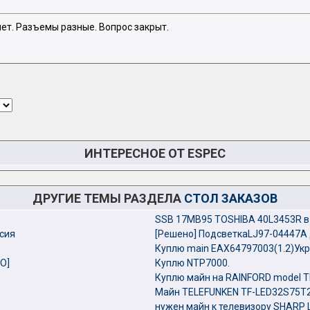
ет. Разъемы разные. Вопрос закрыт.
ИНТЕРЕСНОЕ ОТ ESPEC
ДРУГИЕ ТЕМЫ РАЗДЕЛА
СТОЛ ЗАКАЗОВ
SSB 17MB95 TOSHIBA 40L3453R в
сия
[Решено] ПодсветкаLJ97-04447A д
Куплю main EAX64797003(1.2)Укр
О]
Куплю NTP7000.
Куплю майн на RAINFORD model T
Майн TELEFUNKEN TF-LED32S75T2
нужен майн к телевизору SHARP