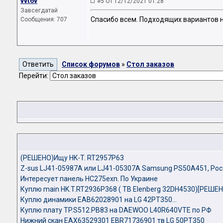
vvt6v
#5 От 12/12/2021 01:28
Завсегдатай
Спасибо всем. Подходящих вариантов н
Сообщения: 707
Список форумов
»
Стол заказов
Перейти:
(РЕШЕНО)Ищу HK-T. RT2957P63
Z-sus LJ41-05987A или LJ41-05307A Samsung PS50A451, Рос
Интересует панель HC275exn. По Украине
Куплю main HK.T.RT2936P368 ( ТВ Elenberg 32DH4530)[РЕШЕН
Куплю динамики EAB62028901 на LG 42PT350...
Куплю плату TP.S512.PB83 на DAEWOO L40R640VTE по РФ
Нижний скан EAX63529301 EBR71736901 тв LG 50PT350