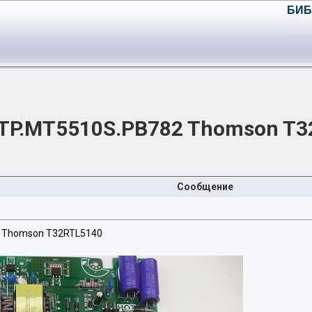
БИБ
TP.MT5510S.PB782 Thomson T32
Сообщение
 Thomson T32RTL5140