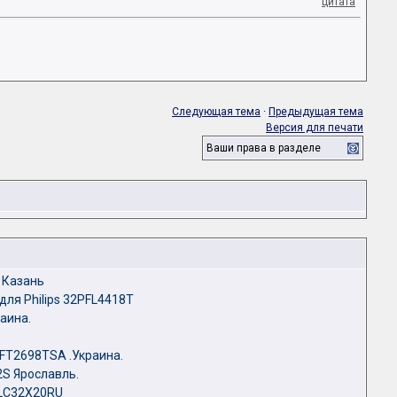
цитата
Следующая тема
·
Предыдущая тема
Версия для печати
Ваши права в разделе
 Казань
ля Philips 32PFL4418T
аина.
FT2698TSA .Украина.
S Ярославль.
 LC32X20RU