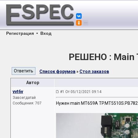
Регистрация
•
Вход
РЕШЕНО : Main 
Список форумов
»
Стол заказов
Автор
vvt6v
#1 От 05/12/2021 09:14
Завсегдатай
Нужен main MT659A TP.MT5510S.PB782
Сообщения: 707