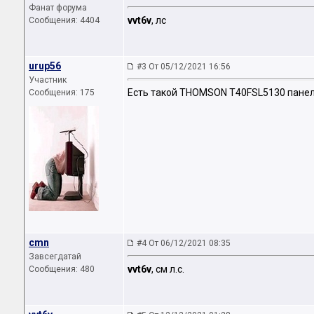
Фанат форума
vvt6v
, лс
Сообщения: 4404
urup56
#3 От 05/12/2021 16:56
Участник
Есть такой THOMSON T40FSL5130 пане
Сообщения: 175
cmn
#4 От 06/12/2021 08:35
Завсегдатай
vvt6v
, см л.с.
Сообщения: 480