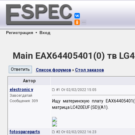
Регистрация
•
Вход
Main EAX64405401(0) тв LG
Список форумов
»
Стол заказов
Автор
electronic v
#1 От 02/02/2022 15:05
Завсегдатай
Ищу материнскую плату EAX64405401(0
Сообщения: 309
матрица LC420EUF (SD)(A1).
fotospareparts
#2 От 02/02/2022 16:23