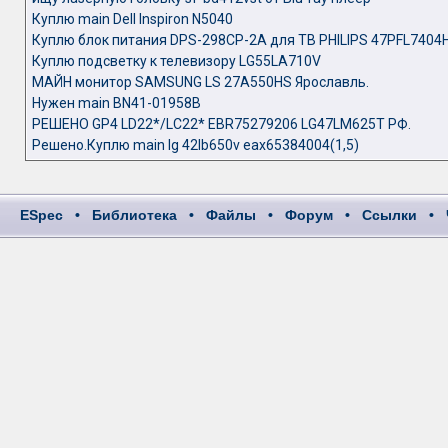
Куплю main Dell Inspiron N5040
Куплю блок питания DPS-298CP-2A для ТВ PHILIPS 47PFL7404
Куплю подсветку к телевизору LG55LA710V
МАЙН монитор SAMSUNG LS 27A550HS Ярославль.
Нужен main BN41-01958B
РЕШЕНО GP4 LD22*/LC22* EBR75279206 LG47LM625T РФ.
Решено.Куплю main lg 42lb650v eax65384004(1,5)
ESpec
•
Библиотека
•
Файлы
•
Форум
•
Ссылки
•