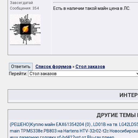
Завсегдатай
Есть в наличии такой майн цена в ЛС.
Сообщения: 354
Список форумов
»
Стол заказов
Перейти:
ИНТЕР
ДРУГИЕ ТЕМЫ
(РЕШЕНО)Куплю майн EAX61354204 (0) , LD01B на тв. LG42LD5
main TP.MS338e.PB803 на Hartens HTV-32r02-t2c Новосибирск
ищу лазерную головку sf-bd412vst от Blu-ray плеер