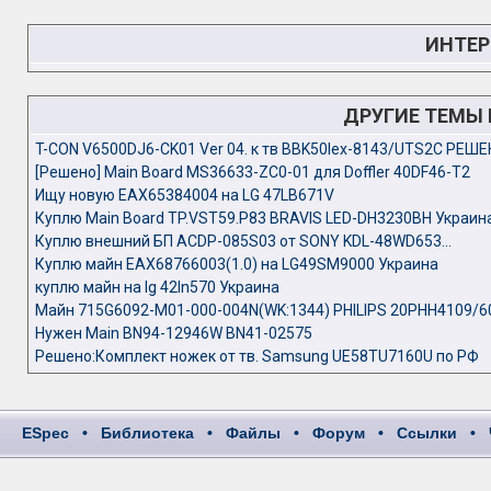
ИНТЕР
ДРУГИЕ ТЕМЫ
T-CON V6500DJ6-CK01 Ver 04. к тв BBK50lex-8143/UTS2C РЕШ
[Решено] Main Board MS36633-ZC0-01 для Doffler 40DF46-T2
Ищу новую EAX65384004 на LG 47LB671V
Куплю Main Board TP.VST59.P83 BRAVIS LED-DH3230BH Украина
Куплю внешний БП ACDP-085S03 от SONY KDL-48WD653...
Куплю майн EAX68766003(1.0) на LG49SM9000 Украина
куплю майн на lg 42ln570 Украина
Майн 715G6092-M01-000-004N(WK:1344) PHILIPS 20PHH4109/6
Нужен Main BN94-12946W BN41-02575
Решено:Комплект ножек от тв. Samsung UE58ТU7160U по РФ
ESpec
•
Библиотека
•
Файлы
•
Форум
•
Ссылки
•