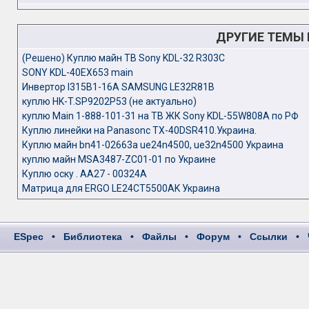
ДРУГИЕ ТЕМЫ
(Решено) Куплю майн ТВ Sony KDL-32 R303C
SONY KDL-40EX653 main
Инвертор I315B1-16A SAMSUNG LE32R81B
куплю HK-T.SP9202P53 (не актуально)
куплю Main 1-888-101-31 на ТВ ЖК Sony KDL-55W808A по РФ
Куплю линейки на Panasonc TX-40DSR410.Украина.
Куплю майн bn41-02663a ue24n4500, ue32n4500 Украина
куплю майн MSA3487-ZC01-01 по Украине
Куплю оску . AA27 - 00324A
Матрица для ERGO LE24CT5500AK Украина
ESpec
•
Библиотека
•
Файлы
•
Форум
•
Ссылки
•