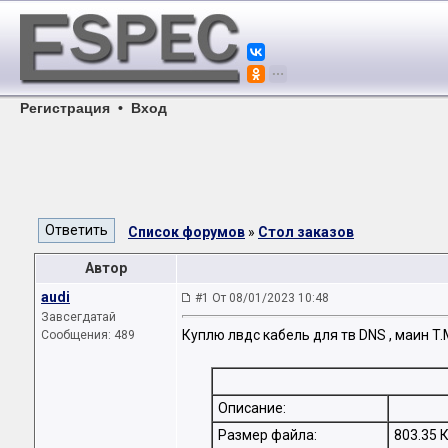
Регистрация
•
Вход
Список форумов
»
Стол заказов
Автор
audi
#1 От 08/01/2023 10:48
Завсегдатай
Куплю лвдс кабель для тв DNS , маин 
Сообщения: 489
Описание:
Размер файла:
803.35 