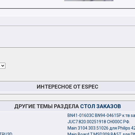
ИНТЕРЕСНОЕ ОТ ESPEC
ДРУГИЕ ТЕМЫ РАЗДЕЛА
СТОЛ ЗАКАЗОВ
BN41-01603C BN94-04615P к тв s
JUC7.820.00251918 CH000C РФ.
Main 3104.303.51026 для Philips 
WTRU3D
Main Board T.MSD309.BA5T для D