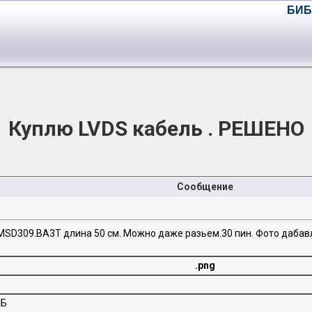
БИБ
Куплю LVDS кабель . РЕШЕНО
Сообщение
T.MSD309.BA3T длина 50 см. Можно даже разьем.30 пин. Фото дабав
.png
КБ