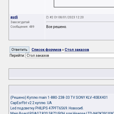
audi
#2 От 08/01/2023 12:20
Завсегдатай
Все решено.
Сообщения: 489
Список форумов
»
Стол заказов
Перейти:
(Решено) Куплю main 1-880-238-33 TV SONY KLV-40BX401
CapEsrFbt v2 2 куплю. UA
Led подсветку PHILIPS 47PFT6569. Новосиб.
Main Board RSAG7.820.5872/R0H для Hisense LTD-N42K391X