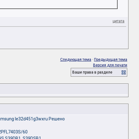
цитата
Следующая тема
·
Предыдущая тема
Версия для печати
Ваши права в разделе
amsung le32d451g3wxru Решено
42PFL7403S/60
NS S39DB1, S39DSB1