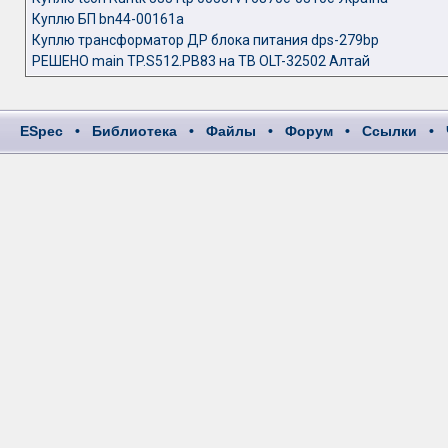
Куплю БП bn44-00161a
Куплю трансформатор ДР блока питания dps-279bp
РЕШЕНО main TP.S512.PB83 на ТВ OLT-32502 Алтай
ESpec
•
Библиотека
•
Файлы
•
Форум
•
Ссылки
•