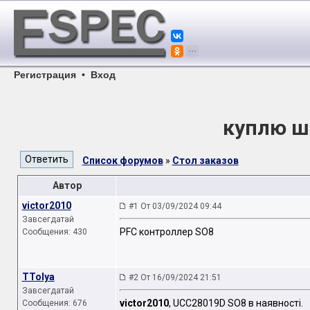
Регистрация
•
Вход
куплю ш
Список форумов
»
Стол заказов
Автор
victor2010
#1 От 03/09/2024 09:44
Завсегдатай
PFC контроллер SO8
Сообщения: 430
TTolya
#2 От 16/09/2024 21:51
Завсегдатай
victor2010
, UCC28019D SO8 в нaявності.
Сообщения: 676