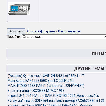
Список форумов
»
Стол заказов
Перейти:
ИНТЕР
ДРУГИЕ ТЕМЫ
(Решено) Куплю main: CV512H-U42; Leff 32H111T
Main Board EAX65588503 для LG 22LF491U
MAIN TP.MS3663S.PA671 ( tv Liberton 22HE1FHDT)
Блок питания PDC20333 M PKG-1953
Игрек LJ41-05120A для SAMSUNG PS50C91. Новороссийск.
Куплу майн на LG 32LF564 текстолит номер EAX66203805(1.2)
Куплю tcon Runtk 5351tp 0055fv І 6870c-0310c Україна