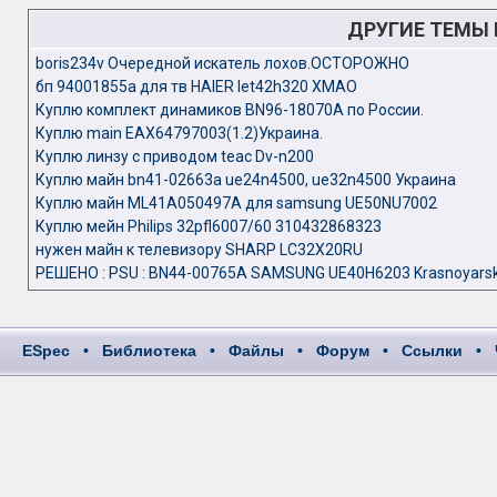
ДРУГИЕ ТЕМЫ
boris234v Очередной искатель лохов.OCTOPOЖНО
бп 94001855a для тв HAIER let42h320 ХМАО
Куплю комплект динамиков BN96-18070A по России.
Куплю main EAX64797003(1.2)Украина.
Куплю линзу с приводом teac Dv-n200
Куплю майн bn41-02663a ue24n4500, ue32n4500 Украина
Куплю майн ML41A050497A для samsung UE50NU7002
Куплю мейн Philips 32pfl6007/60 310432868323
нужен майн к телевизору SHARP LC32X20RU
РЕШЕНО : PSU : BN44-00765A SAMSUNG UE40H6203 Krasnoyars
ESpec
•
Библиотека
•
Файлы
•
Форум
•
Ссылки
•