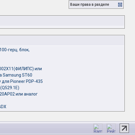
Ваши права в разделе
00-герц. блок,
F002X11(ФИЛИПС) или
а Samsung ST60
 для Pioneer PDP-435
 (Q529.1E)
320AP02 или аналог
BDX