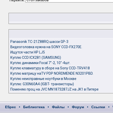
Перейти:
Panasonik TC-21Z88RQ шасси GP-3
Видеоголовка нужна на SONY CCD-FX270E.
Ищутся части HP LJ5
Куплю CCD ICX281 (SAMSUNG)
Куплю динамики Focal 7"-2, 10"-4шт.
Куплю клавиатуру в сборе на Sony CCD-TRV418
Куплю матрицу наTV PDP NORDMENDE N3201PBD.
Куплю неисправные ноутбуки в Москве
Куплю: G30N60A4 (IGBT- транзисторы)
Поменяю проц на JVC MN1873287JZ на JK1 в Питере
ESpec
•
Библиотека
•
Файлы
•
Форум
•
Ссылки
•