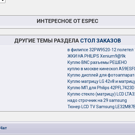
ИНТЕРЕСНОЕ ОТ ESPEC
ДРУГИЕ ТЕМЫ РАЗДЕЛА
СТОЛ ЗАКАЗОВ
в филипсе 32PW9520-12 полетел 1
ЖКИ НА PHILIPS Xenium9@9k
Куплю BNC разъемы РЕШЕНО
куплю в москве кинескоп A59ES
Куплю дисплей для фотоаппарат
Куплю матрицу LG 42v8 и матрицу
Куплю МП для Philips 42PFL7423D
Куплю стекло (матрицу) LCD LTA
надо строчник на 29 samsung
Тюнер LCD TV Samsung LE32M87
Чат