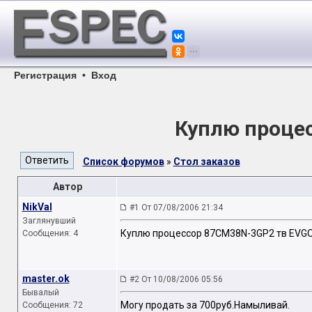
Регистрация
•
Вход
Куплю проце
Список форумов
»
Стол заказов
Автор
NikVal
#1 От 07/08/2006 21:34
Заглянувший
Куплю процессор 87CM38N-3GP2 тв EVG
Сообщения: 4
master.ok
#2 От 10/08/2006 05:56
Бывалый
Могу продать за 700руб.Намыливай.
Сообщения: 72