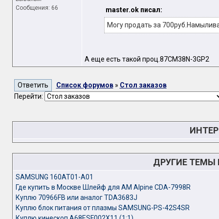
Сообщения: 66
master.ok писал:
Могу продать за 700руб.Намылива
А еще есть такой проц.87СМ38N-3GP2
Список форумов
»
Стол заказов
Перейти:
ИНТЕР
ДРУГИЕ ТЕМЫ
SAMSUNG 160AT01-A01
Где купить в Москве Шлейф для АМ Alpine CDA-7998R
Куплю 70966FB или аналог TDA3683J
Куплю блок питания от плазмы SAMSUNG-PS-42S4SR
Куплю кинескоп А68ESF002X11 (1:1)