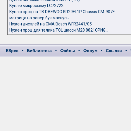
Куплю микросхему LC72722
Куплю проц на ТВ DAEWOO KR29FL1P Chassis CM-907F
матрица на ровер бук махнусь
Нужен дисплей на СМА Bosch WFR2441/05
Нужен проц для телика TCL шасси M28 8821CPNG...
ESpec
•
Библиотека
•
Файлы
•
Форум
•
Ссылки
•