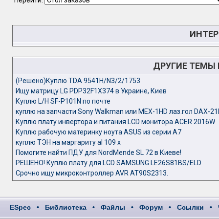
Перейти:
ИНТЕР
ДРУГИЕ ТЕМЫ
(Решено)Куплю TDA 9541H/N3/2/1753
Ищу матрицу LG PDP32F1X374 в Украине, Киев
Куплю L/H SF-P101N по почте
куплю на запчасти Sony Walkman или MEX-1HD лаз.гол DAX-21
Куплю плату инвертора и питания LCD монитора ACER 2016W
Куплю рабочую материнку ноута ASUS из серии A7
куплю ТЭН на маргариту al 109 x
Помогите найти ПДУ для NordMende SL 72 в Киеве!
РЕШЕНО! Куплю плату для LCD SAMSUNG LE26S81BS/ELD
Срочно ищу микроконтроллер AVR AT90S2313.
ESpec
•
Библиотека
•
Файлы
•
Форум
•
Ссылки
•