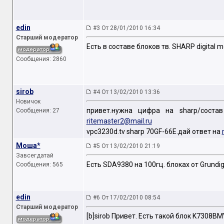
edin
#3 От 28/01/2010 16:34
Старший модератор
Есть в составе блоков тв. SHARP digital
Сообщения: 2860
sirob
#4 От 13/02/2010 13:36
Новичок
привет.нужна цифра на sharp/состав 
Сообщения: 27
ritemaster2@mail.ru
vpc3230d.tv sharp 70GF-66E.дай ответ на
Моша*
#5 От 13/02/2010 21:19
Завсегдатай
Есть SDA9380 на 100гц. блоках от Grundig
Сообщения: 565
edin
#6 От 17/02/2010 08:54
Старший модератор
[b]sirob Привет. Есть такой блок K7308BM