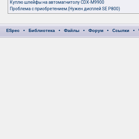
Куплю шлейфы на автомагнитолу CDX-M9900
Проблема с приобретением.(Нужен дисплей SE P800)
ESpec
•
Библиотека
•
Файлы
•
Форум
•
Ссылки
•