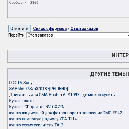
Сообщения: 2860
Список форумов
»
Стол заказов
Перейти:
ИНТЕР
ДРУГИЕ ТЕМЫ
LCD TV Sony
SAA5560PS/n3/0187[PЕШЕНО]
Двигатель для СМА Ariston ALS109X где можно купить
Куплю платы.
Куплю LCD для в/к NV-GX7EN
куплю жк дисплей для фотоаппарата панасоник DMC-FS42
куплю ламповую радиолу УРАЛ114...
куплю схему усилителя TA-2