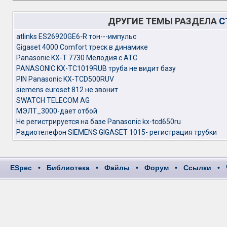
ДРУГИЕ ТЕМЫ РАЗДЕЛА
С
atlinks ES26920GE6-R тон---импульс
Gigaset 4000 Comfort треск в динамике
Panasonic KX-T 7730 Мелодия с АТС
PANASONIC KX-TC1019RUB труба не видит базу
PIN Panasonic KX-TCD500RUV
siemens euroset 812 не звонит
SWATCH TELECOM AG
МЭЛТ_3000-дает отбой
Не регистрируется на базе Panasonic kx-tcd650ru
Радиотелефон SIEMENS GIGASET 1015- регистрация трубки
ESpec
•
Библиотека
•
Файлы
•
Форум
•
Ссылки
•