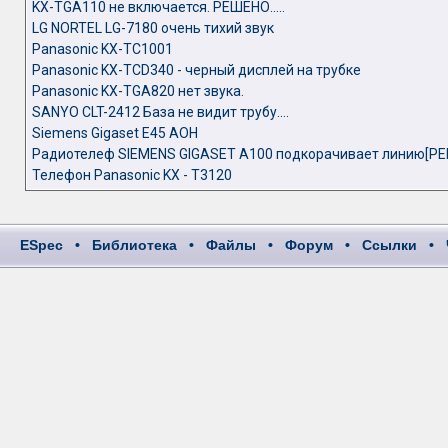
KX-TGA110 не включается. РЕШЕНО.....
LG NORTEL LG-7180 очень тихий звук
Panasonic KX-TC1001
Panasonic KX-TCD340 - черный дисплей на трубке
Panasonic KX-TGA820 нет звука.
SANYO CLT-2412 База не видит трубу....
Siemens Gigaset E45 АОН
Радиотелеф SIEMENS GIGASET A100 подкорачивает линию[Р
Телефон Panasonic KX - T3120
ESpec
•
Библиотека
•
Файлы
•
Форум
•
Ссылки
•