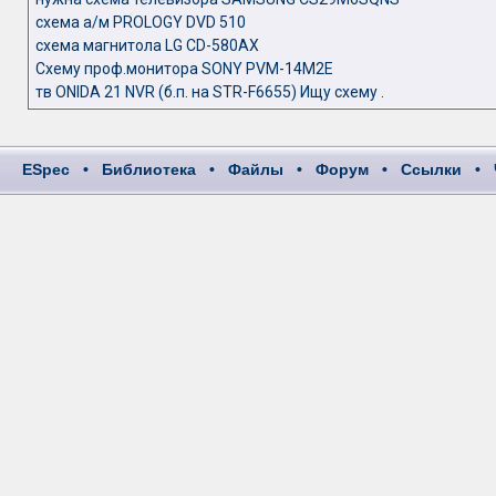
схема а/м PROLOGY DVD 510
схема магнитола LG CD-580AX
Схему проф.монитора SONY PVM-14M2E
тв ONIDA 21 NVR (б.п. на STR-F6655) Ищу схему .
ESpec
•
Библиотека
•
Файлы
•
Форум
•
Ссылки
•