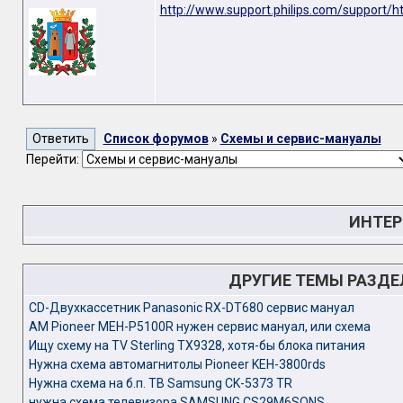
http://www.support.philips.com/support/h
Список форумов
»
Схемы и сервис-мануалы
Перейти:
ИНТЕР
ДРУГИЕ ТЕМЫ РАЗД
CD-Двухкассетник Panasonic RX-DT680 сервис мануал
АМ Pioneer MEH-P5100R нужен сервис мануал, или схема
Ищу схему на TV Sterling TX9328, хотя-бы блока питания
Нужна схема автомагнитолы Pioneer KEH-3800rds
Нужна схема на б.п. ТВ Samsung CK-5373 TR
нужна схема телевизора SAMSUNG CS29M6SQNS