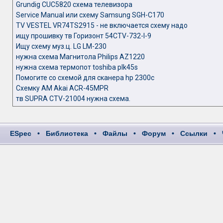
Grundig CUC5820 cхема телевизора
Service Manual или схему Samsung SGH-C170
TV VESTEL VR74TS2915 - не включается схему надо
ищу прошивку тв Горизонт 54CTV-732-I-9
Ищу схему муз.ц. LG LM-230
нужна схема Магнитола Philips AZ1220
нужна схема термопот toshiba plk45s
Помогите со схемой для сканера hp 2300c
Схемку АМ Akai ACR-45MPR
тв SUPRA CTV-21004 нужна схема.
ESpec
•
Библиотека
•
Файлы
•
Форум
•
Ссылки
•