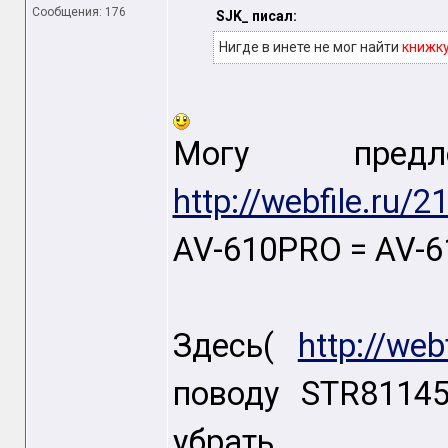
Сообщения: 176
SJK_ писал:
Нигде в инете не мог найти
книжку
Могу предл
http://webfile.ru/
AV-610PRO = AV-6
Здесь(
http://web
поводу STR81145
убрать.