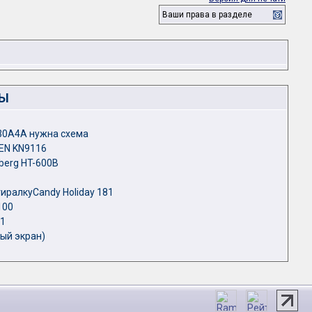
Ваши права в разделе
ЛЫ
30A4A нужна схема
EN KN9116
berg HT-600B
иралкуCandy Holiday 181
100
11
ный экран)