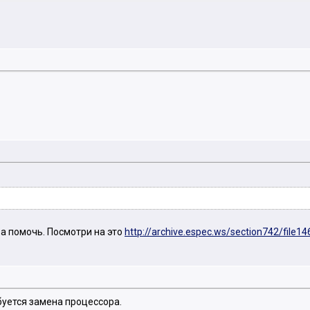
 а помочь. Посмотри на это
http://archive.espec.ws/section742/file14
ебуется замена процессора.