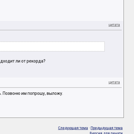
цитата
одходит ли от рекорда?
цитата
ь. Позвоню им попрошу, выложу.
Следующая тема
·
Предыдущая тема
Версия для печати