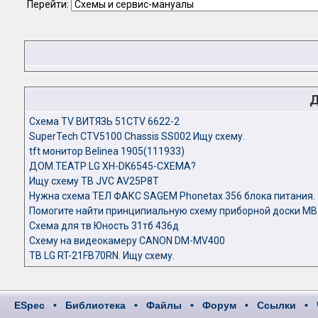
Перейти:
Д
Cхема TV ВИТЯЗЬ 51CTV 6622-2
SuperTech CTV5100 Chassis SS002 Ищу схему.
tft монитор Belinea 1905(111933)
ДОМ.ТЕАТР LG XH-DK6545-CХЕМА?
Ищу схему ТВ JVC AV25P8T
Нужна схема ТЕЛ ФАКС SAGEM Phonetax 356 блока питания.
Помогите найти принципиальную схему приборной доски M
Схема для тв Юность 31тб 436д
Схему на видеокамеру CANON DM-MV400
ТВ LG RT-21FB70RN. Ищу схему.
ESpec
•
Библиотека
•
Файлы
•
Форум
•
Ссылки
•