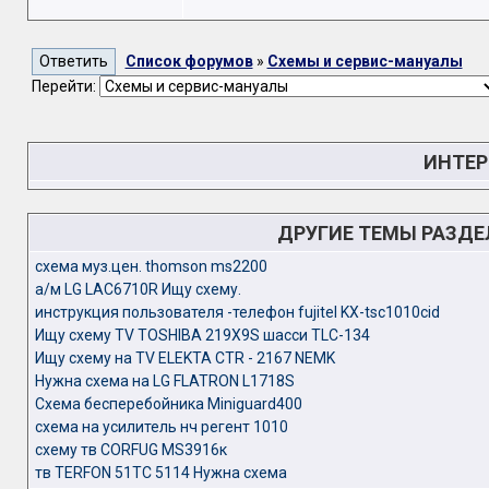
Список форумов
»
Схемы и сервис-мануалы
Перейти:
ИНТЕР
ДРУГИЕ ТЕМЫ РАЗД
cхема муз.цен. thomson ms2200
а/м LG LAC6710R Ищу схему.
инструкция пользователя -телефон fujitel KX-tsc1010cid
Ищу схему TV TOSHIBA 219X9S шасси TLC-134
Ищу схему на TV ELEKTA CTR - 2167 NEMK
Нужна схема на LG FLATRON L1718S
Схема бесперебойника Miniguard400
схема на усилитель нч регент 1010
схему тв CORFUG MS3916к
тв TERFON 51TC 5114 Нужна схема