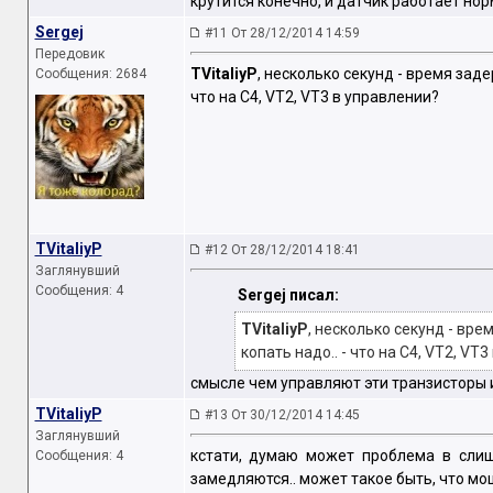
крутится конечно, и датчик работает но
Sergej
#11 От 28/12/2014 14:59
Передовик
TVitaliyP
, несколько секунд - время заде
Сообщения: 2684
что на C4, VT2, VT3 в управлении?
TVitaliyP
#12 От 28/12/2014 18:41
Заглянувший
Сообщения: 4
Sergej писал:
TVitaliyP
, несколько секунд - вре
копать надо.. - что на C4, VT2, VT
смысле чем управляют эти транзисторы 
TVitaliyP
#13 От 30/12/2014 14:45
Заглянувший
кстати, думаю может проблема в слиш
Сообщения: 4
замедляются.. может такое быть, что мо