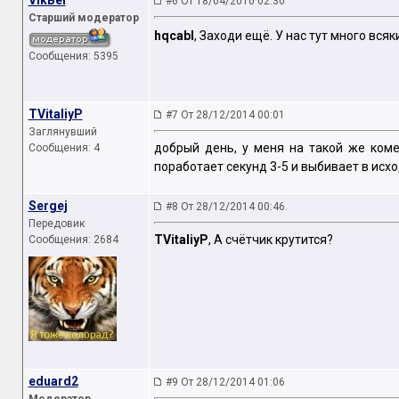
VikBel
#6 От 18/04/2010 02:30
Старший модератор
hqcabl
, Заходи ещё. У нас тут много вся
Сообщения: 5395
TVitaliyP
#7 От 28/12/2014 00:01
Заглянувший
добрый день, у меня на такой же ком
Сообщения: 4
поработает секунд 3-5 и выбивает в исхо
Sergej
#8 От 28/12/2014 00:46
Передовик
TVitaliyP
, А счётчик крутится?
Сообщения: 2684
eduard2
#9 От 28/12/2014 01:06