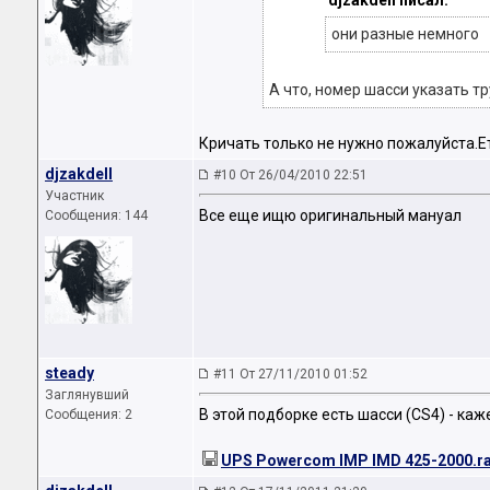
djzakdell писал:
они разные немного
А что, номер шасси указать т
Кричать только не нужно пожалуйста.Е
djzakdell
#10 От 26/04/2010 22:51
Участник
Все еще ищю оригинальный мануал
Сообщения: 144
steady
#11 От 27/11/2010 01:52
Заглянувший
В этой подборке есть шасси (CS4) - каже
Сообщения: 2
UPS Powercom IMP IMD 425-2000.r