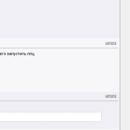
цитата
го запустить ппц
цитата