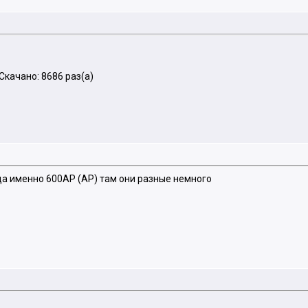
качано: 8686 раз(а)
да именно 600AP (AP) там они разные немного