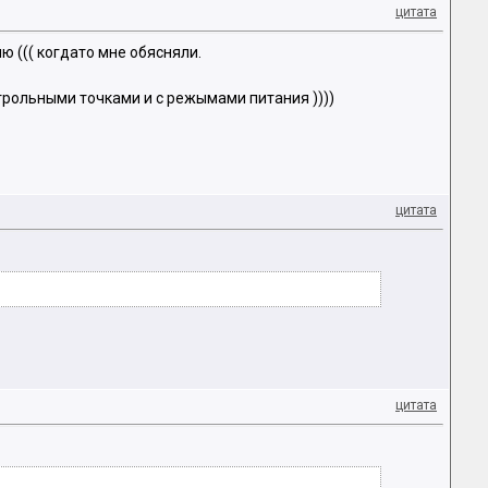
цитата
ю ((( когдато мне обясняли.
нтрольными точками и с режымами питания ))))
цитата
цитата