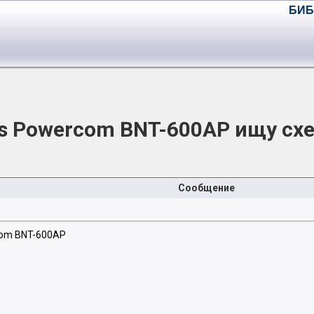
БИБ
s Powercom BNT-600AP ищу сх
Сообщение
om BNT-600AP