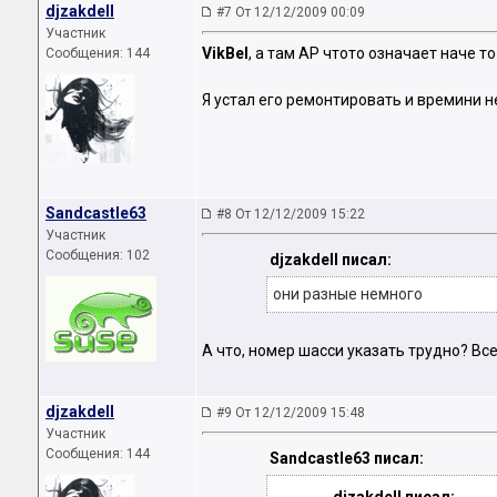
djzakdell
#7 От 12/12/2009 00:09
Участник
VikBel
, а там AP чтото означает наче т
Сообщения: 144
Я устал его ремонтировать и времини н
Sandcastle63
#8 От 12/12/2009 15:22
Участник
Сообщения: 102
djzakdell писал:
они разные немного
А что, номер шасси указать трудно? В
djzakdell
#9 От 12/12/2009 15:48
Участник
Сообщения: 144
Sandcastle63 писал: