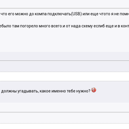
о что его можно до компа подключать(USB) или еще чтото я не помн
ебыло там погорело много всего.и от нада схему еслиб еще и в ко
се должны угадывать, какое именно тебе нужно?