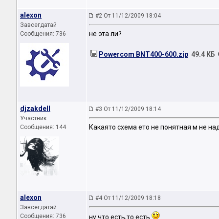
alexon
#2 От 11/12/2009 18:04
Завсегдатай
не эта ли?
Сообщения: 736
Powercom BNT400-600.zip
49.4 КБ
С
djzakdell
#3 От 11/12/2009 18:14
Участник
Какаято схема ето не понятная м не на
Сообщения: 144
alexon
#4 От 11/12/2009 18:18
Завсегдатай
Сообщения: 736
ну что есть,то есть