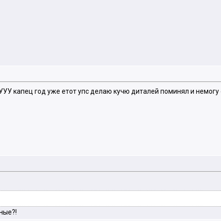
апец год уже етот упс делаю кучю диталей поминял и немогу е
ные?!